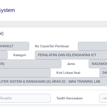
System
l)
No Casis/Siri Pembuat
Kategori
Jenis
Kod Lokasi Asal
Tarikh Kerosakan