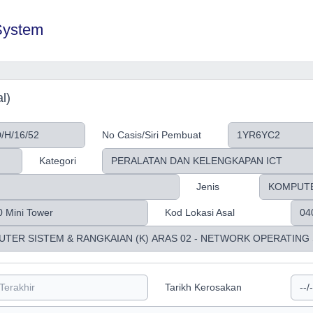
System
l)
No Casis/Siri Pembuat
Kategori
Jenis
Kod Lokasi Asal
Tarikh Kerosakan