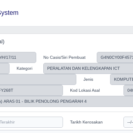
System
l)
No Casis/Siri Pembuat
Kategori
Jenis
Kod Lokasi Asal
Tarikh Kerosakan