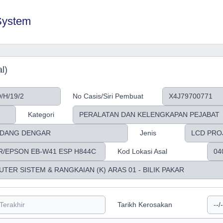
System
l)
No Casis/Siri Pembuat
Kategori
Jenis
Kod Lokasi Asal
Tarikh Kerosakan