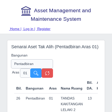
Asset Management and
Maintenance System
Home |
Log in |
Register
Senarai Aset Tak Alih (Pentadbiran Aras 01)
Bangunan
Aras
Bil.
Aduan
Bil.
Bangunan
Aras
Nama Ruang
DA.
Kompon
26
Pentadbiran
01
TANDAS
13
KAKITANGAN
LELAKI 2